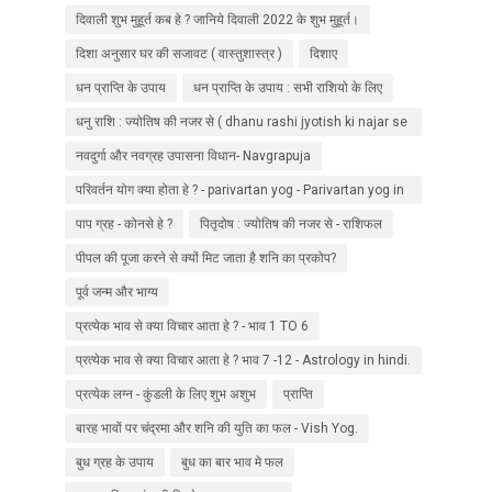
दिवाली शुभ मुहूर्त कब हे ? जानिये दिवाली 2022 के शुभ मुहूर्त।
दिशा अनुसार घर की सजावट ( वास्तुशास्त्र )
दिशाए
धन प्राप्ति के उपाय
धन प्राप्ति के उपाय : सभी राशियो के लिए
धनु राशि : ज्योतिष की नजर से ( dhanu rashi jyotish ki najar se
) Dhanu rashi ke upaay
नवदुर्गा और नवग्रह उपासना विधान- Navgrapuja
परिवर्तन योग क्या होता हे ? - parivartan yog - Parivartan yog in
kundli
पाप ग्रह - कोनसे हे ?
पितृदोष : ज्योतिष की नजर से - राशिफल
पीपल की पूजा करने से क्‍यों मिट जाता है शनि का प्रकोप?
पूर्व जन्म और भाग्य
प्रत्येक भाव से क्या विचार आता हे ? - भाव 1 TO 6
प्रत्येक भाव से क्या विचार आता हे ? भाव 7 -12 - Astrology in hindi.
प्रत्येक लग्न - कुंडली के लिए शुभ अशुभ
प्राप्ति
बारह भावों पर चंद्रमा और शनि की युति का फल - Vish Yog.
बुध ग्रह के उपाय
बुध का बार भाव मे फल