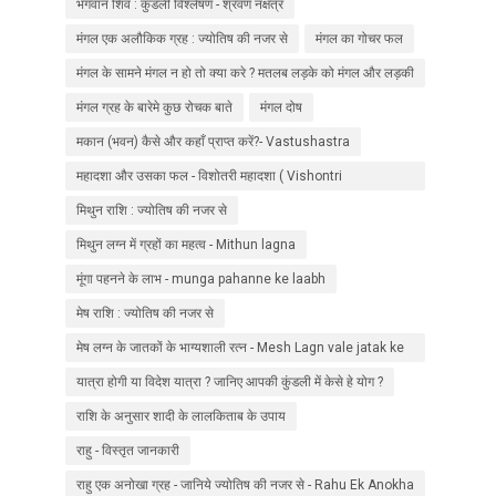
भगवान शिव : कुंडली विश्लेषण - श्रवण नक्षत्र
मंगल एक अलौकिक ग्रह : ज्योतिष की नजर से
मंगल का गोचर फल
मंगल के सामने मंगल न हो तो क्या करे ? मतलब लड़के को मंगल और लड़की
को नहीं ?
मंगल ग्रह के बारेमे कुछ रोचक बाते
मंगल दोष
मकान (भवन) कैसे और कहाँ प्राप्त करें?- Vastushastra
महादशा और उसका फल - विशोतरी महादशा ( Vishontri
Mahadasha ) - 1
मिथुन राशि : ज्योतिष की नजर से
मिथुन लग्न में ग्रहों का महत्व - Mithun lagna
मूंगा पहनने के लाभ - munga pahanne ke laabh
मेष राशि : ज्योतिष की नजर से
मेष लग्न के जातकों के भाग्यशाली रत्न - Mesh Lagn vale jatak ke
liye ratna
यात्रा होगी या विदेश यात्रा ? जानिए आपकी कुंडली में केसे हे योग ?
राशि के अनुसार शादी के लालकिताब के उपाय
राहु - विस्तृत जानकारी
राहु एक अनोखा ग्रह - जानिये ज्योतिष की नजर से - Rahu Ek Anokha