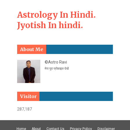
Astrology In Hindi.
Jyotish In hindi.
About Me
©Astro Ravi
मेरा पूरा प्रोफ़ाइल देखें
Visitor
287,187
Home
About
Contact Us
Privacy Policy
Disclaimer