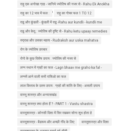
राहु एक अनोखा ग्रह - जानिये ज्योतिष की नजर से - Rahu Ek Anokha
Grah - Janiye jyotish ki najar se.
राहु का 12 भाव में फल :
राहु का गोचर फल 1 TO 12
राहू और कुंडली - कुंडली में राहू -Rahu aur kundli - kundli me
rahu
राहू और केतू : ज्योतिष की दृष्टि से - Rahu ketu upaay remedies
रुद्राक्ष और उसका महत्व - Rudraksh aur uska mahatva
रोग के ज्योतिष उपचार
रोगो के कुछ विशेष उपाय : ज्योतिष की नजर से
लग्न स्थान में ग्रहों का फल - Lagn bhaav me graho ka fal -
jyotish in hindi
लग्नमें आने वाली सभी राशिओ का फल
लाल किताब के उतम उपाय : ग्रहो की शांति के लिए - असली उपाय
वास्तु शास्त्र और अभ्यासखंड
वास्तु शास्त्र क्या होता हैं ? - PART 1 - Vastu shastra
वास्तुशास्त्र - कोनसी दिशा में सिर रखकर सोना शुभ होता हे
वास्तुशास्त्र - बैडरूम और अच्छी नींद के लिए
वास्तुशास्त्र और दिशा
वास्तुशास्त्र के अनुसार बनाई गई सीढ़ी