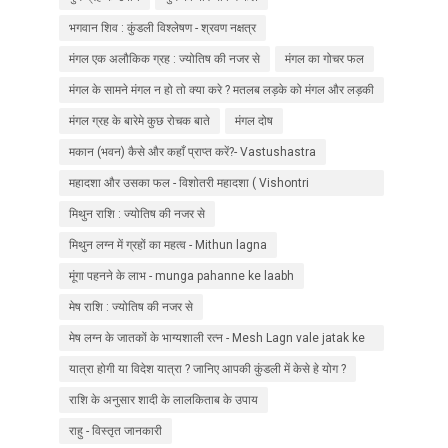
भगवान शिव : कुंडली विश्लेषण - श्रवण नक्षत्र
मंगल एक अलौकिक ग्रह : ज्योतिष की नजर से
मंगल का गोचर फल
मंगल के सामने मंगल न हो तो क्या करे ? मतलब लड़के को मंगल और लड़की
को नहीं ?
मंगल ग्रह के बारेमे कुछ रोचक बाते
मंगल दोष
मकान (भवन) कैसे और कहाँ प्राप्त करें?- Vastushastra
महादशा और उसका फल - विशोतरी महादशा ( Vishontri
Mahadasha ) - 1
मिथुन राशि : ज्योतिष की नजर से
मिथुन लग्न में ग्रहों का महत्व - Mithun lagna
मूंगा पहनने के लाभ - munga pahanne ke laabh
मेष राशि : ज्योतिष की नजर से
मेष लग्न के जातकों के भाग्यशाली रत्न - Mesh Lagn vale jatak ke
liye ratna
यात्रा होगी या विदेश यात्रा ? जानिए आपकी कुंडली में केसे हे योग ?
राशि के अनुसार शादी के लालकिताब के उपाय
राहु - विस्तृत जानकारी