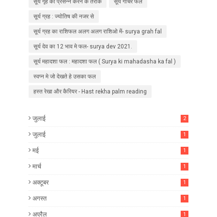
सूर्य गृह को प्रसन्न करने के तरीके
सूर्य गोचर फल
सूर्य ग्रह : ज्योतिष की नजर से
सूर्य ग्रह का राशिफल अलग अलग राशिओ में- surya grah fal
सूर्य देव का 12 भाव मे फल- surya dev 2021.
सूर्य महादशा फल : महादशा फल ( Surya ki mahadasha ka fal )
स्वप्न मे जो देखते हे उसका फल
हस्त रेखा और कैरियर - Hast rekha palm reading
जुलाई
2
जुलाई
1
मई
1
मार्च
1
अक्टूबर
1
अगस्त
1
अप्रैल
1