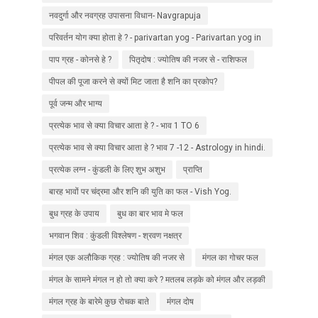
) Dhanu rashi ke upaay
नवदुर्गा और नवग्रह उपासना विधान- Navgrapuja
परिवर्तन योग क्या होता हे ? - parivartan yog - Parivartan yog in
kundli
पाप ग्रह - कोनसे हे ?
पितृदोष : ज्योतिष की नजर से - राशिफल
पीपल की पूजा करने से क्‍यों मिट जाता है शनि का प्रकोप?
पूर्व जन्म और भाग्य
प्रत्येक भाव से क्या विचार आता हे ? - भाव 1 TO 6
प्रत्येक भाव से क्या विचार आता हे ? भाव 7 -12 - Astrology in hindi.
प्रत्येक लग्न - कुंडली के लिए शुभ अशुभ
प्राप्ति
बारह भावों पर चंद्रमा और शनि की युति का फल - Vish Yog.
बुध ग्रह के उपाय
बुध का बार भाव मे फल
भगवान शिव : कुंडली विश्लेषण - श्रवण नक्षत्र
मंगल एक अलौकिक ग्रह : ज्योतिष की नजर से
मंगल का गोचर फल
मंगल के सामने मंगल न हो तो क्या करे ? मतलब लड़के को मंगल और लड़की
को नहीं ?
मंगल ग्रह के बारेमे कुछ रोचक बाते
मंगल दोष