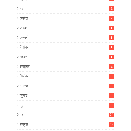
मई
2
अप्रैल
2
फ़रवरी
1
जनवरी
1
दिसंबर
1
नवंबर
1
अक्टूबर
2
सितंबर
5
अगस्त
4
जुलाई
5
जून
10
मई
24
अप्रैल
22