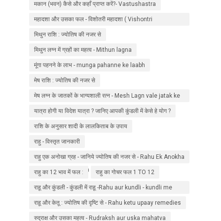
मकान (भवन) कैसे और कहाँ प्राप्त करें?- Vastushastra
महादशा और उसका फल - विशोतरी महादशा ( Vishontri
Mahadasha ) - 1
मिथुन राशि : ज्योतिष की नजर से
मिथुन लग्न में ग्रहों का महत्व - Mithun lagna
मूंगा पहनने के लाभ - munga pahanne ke laabh
मेष राशि : ज्योतिष की नजर से
मेष लग्न के जातकों के भाग्यशाली रत्न - Mesh Lagn vale jatak ke
liye ratna
यात्रा होगी या विदेश यात्रा ? जानिए आपकी कुंडली में केसे हे योग ?
राशि के अनुसार शादी के लालकिताब के उपाय
राहु - विस्तृत जानकारी
राहु एक अनोखा ग्रह - जानिये ज्योतिष की नजर से - Rahu Ek Anokha
Grah - Janiye jyotish ki najar se.
राहु का 12 भाव में फल :
राहु का गोचर फल 1 TO 12
राहू और कुंडली - कुंडली में राहू -Rahu aur kundli - kundli me
rahu
राहू और केतू : ज्योतिष की दृष्टि से - Rahu ketu upaay remedies
रुद्राक्ष और उसका महत्व - Rudraksh aur uska mahatva