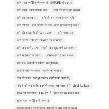
शनि : ग्रह ज्योतिष की नजर से - SATURN और उपाय
शनि उपाय: काले घोड़े की नाल
शनि और वास्तु का सम्बन्ध
शनि का गोचर फल
शनि की अन्य ग्रहो के साथ युति
शनि की ढैया : शनि की ढैया के फल : केसा रहेगा वो ढाई साल ?
शनि की साढ़ेसाती और ढैया 2025
शनि गोचर फल
शनि जयंती : शनि देव को मनाने का उत्तम दिन
शनि साढ़ेसाती 2020 : पनोती : कब शुरू होगी कब ख़तम ?
शनि साढ़ेसाती के उपाय
शनिदेव का 12 भाव में फल
शयनकक्ष केसा होना चाहिए : वास्तुशास्त्र
शादी मे विलंब के कारण : ज्योतिष की नजर से
शिव और शनि : अदभूत संयोग ( ज्योतिष की नजर से )
शिवजी को क्या अर्पित करने से अच्छा फल मिलता हे ? - shivji ko kya
arpit kare ? Manokamna purti ke liye ?
शुक्र का गोचर फल : 1 to 12
शुक्र का बार भाव मे फल
शुक्र ग्रह : ज्योतिष की नजर से
श्रावण महीने में करे ये उपाय - शिवजी के पास जाने का उपाय